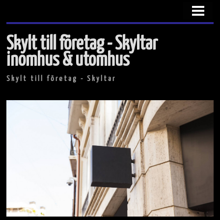
HEM
OM OSS
Skylt till företag - Skyltar
SKYLTAR UTOMHUS
inomhus & utomhus
SKYLTAR INOMHUS
Skylt till företag - Skyltar
KONTAKTA
FOTOGALLERI
BLOGG